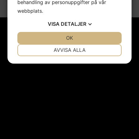
behandling av personuppgifter på vår
webbplats.
VISA
DETALJER
JA
NEJ
OK
JA
NEJ
NÖDVÄNDIG
INSTÄLLNINGAR
AVVISA ALLA
REPARATION & TILLVERKNING
JA
NEJ
JA
NEJ
MARKNADSFÖRING
STATISTIK